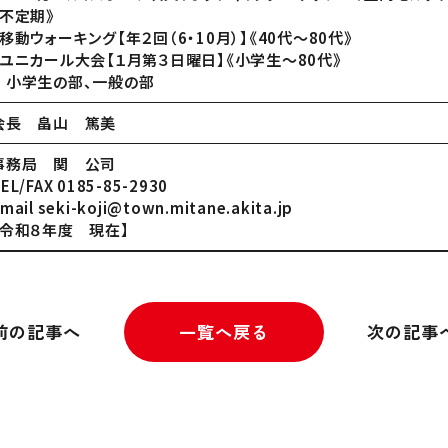
《不定期》
・移動ウォーキング【年２回（6・10月）】《40代～80代》
・ユニカール大会【１月第３日曜日】《小学生～80代》
小学生の部、一般の部
会長 畠山 篤美
事務局 関 公司
EL/FAX 0185-85-2930
mail seki-koji@town.mitane.akita.jp
【令和８年度 現在】
前の記事へ
一覧へ戻る
次の記事