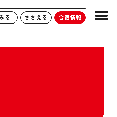
みる
ささえる
合宿情報