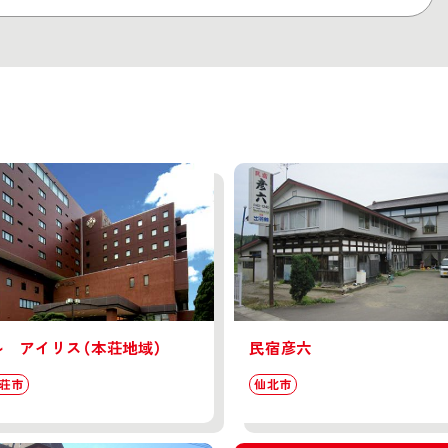
ル アイリス（本荘地域）
民宿彦六
荘市
仙北市