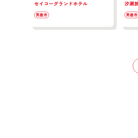
セイコーグランドホテル
汐瀬
男鹿市
男鹿市