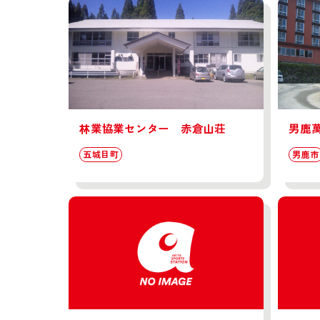
林業協業センター 赤倉山荘
男鹿
五城目町
男鹿市