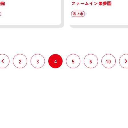
旅館
ファームイン果夢園
潟上市
2
3
4
5
6
10