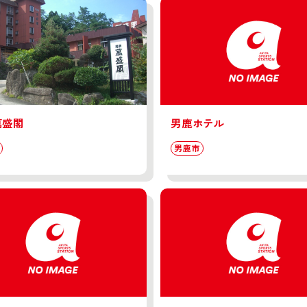
萬盛閣
男鹿ホテル
男鹿市