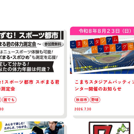
む！スポーツ都市 スポまる君
こまちスタジアムバッティン
力測定会
ンター開催のお知らせ
誰でも
秋田市
野球
30
2026.7.30