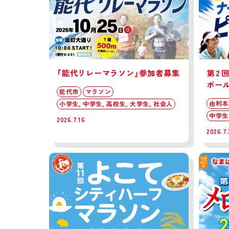
「能代リレーマラソン」参加者募集
第2
ボー
能代市
マラソン
由利本
小学生, 中学生, 高校生, 大学生, 社会人
中学生
2026.7.16
2026.7.