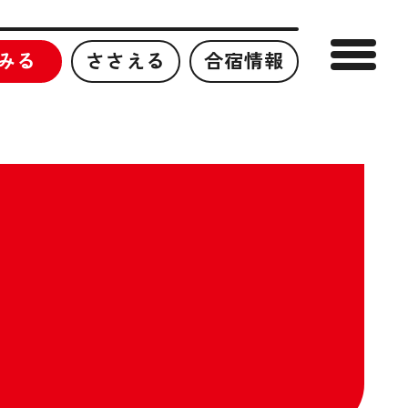
みる
ささえる
合宿情報