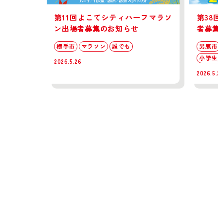
第11回よこてシティハーフマラソ
第3
ン出場者募集のお知らせ
者募
横手市
マラソン
誰でも
男鹿市
小学生,
2026.5.26
2026.5.