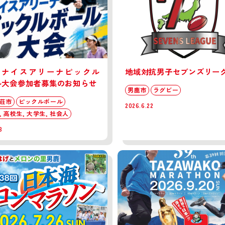
回ナイスアリーナピックル
地域対抗男子セブンズリー
ル大会参加者募集のお知らせ
男鹿市
ラグビー
荘市
ピックルボール
2026.6.22
, 高校生, 大学生, 社会人
3