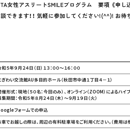
ITA女性アスリートSMILEプログラム 要項
《申し
談できます！！ 気軽に参加してください!(^^)! お待
令和５年９月２４日（日）１３：００～１６：００
にぎわい交流館AU多目的ホール（秋田市中通１丁目４－１）
開催形式：現地（５０名：今回のみ）、オンライン（ZOOM）によるハイ
募集期間：令和５年８月２４日（木）～９月１９日（火）
Googleフォームでの申込
お車でお越しの際は、周辺の有料駐車場をご利用ください。（費用は